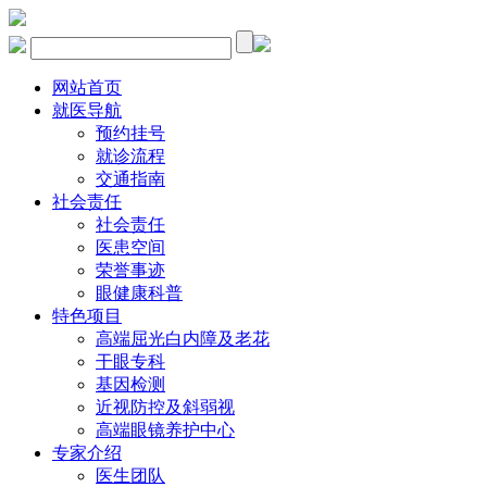
网站首页
就医导航
预约挂号
就诊流程
交通指南
社会责任
社会责任
医患空间
荣誉事迹
眼健康科普
特色项目
高端屈光白内障及老花
干眼专科
基因检测
近视防控及斜弱视
高端眼镜养护中心
专家介绍
医生团队