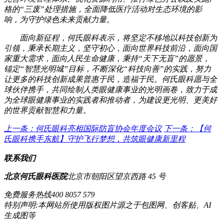
格的“三废”处理措施，全面降低医疗活动对生态环境的影
响，为守护绿色未来贡献力量。
面向新征程，何氏眼科表示，将坚定不移地以科技创新为
引领，秉承长期主义，坚守初心，面向世界科技前沿，面向国
家重大需求，面向人民生命健康，秉持“天下无盲”的愿景，
锚定“智慧光明城”目标，不断深化“科技向善”的实践，努力
让更多的科技创新成果普惠于民，造福于民。何氏眼科愿与全
球伙伴携手，共同绘制人类眼健康事业的光明画卷，致力于成
为全球眼健康事业的实践者和推动者，为建设更光明、更美好
的世界贡献智慧和力量。
上一条：何氏眼科亮相国际防盲协会年度会议
下一条：【何
氏眼科携手东航】守护飞行梦想，共筑眼健康新里程
联系我们
北京何氏眼科医院
北京市朝阳区望京西路 45 号
免费服务热线
400 8057 579
特别声明:本网站所使用版权图片源之于包图网、创客贴、AI
生成图等