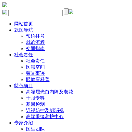
网站首页
就医导航
预约挂号
就诊流程
交通指南
社会责任
社会责任
医患空间
荣誉事迹
眼健康科普
特色项目
高端屈光白内障及老花
干眼专科
基因检测
近视防控及斜弱视
高端眼镜养护中心
专家介绍
医生团队