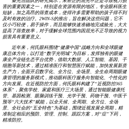
秦光浩团队的研究揭示，未矫正的屈光不正是导致视力损
害的重要因素之一，特别是在资源有限的地区，专业眼科医生
短缺，加之高昂的筛查成本，使得许多需要帮助的孩子得不到
及时有效的治疗。2WIN-S的推出，旨在解决这些问题，它不
仅小巧轻便，易于操作，而且能够快速准确地完成验光，大大
提高了筛查效率，对于缓解全球范围内因屈光不正导致的视力
损害具有重要意义。
近年来，何氏眼科围绕“健康中国”战略方向和全球眼健
康总体方向，以打造“数字光明城”为目标，发挥独有的眼健
康全产业链生态平台优势，借助大数据、人工智能、基因、干
细胞等新技术，通过精准医疗和智慧医疗赋能，加快发展新质
生产力，全面开启数字化、全方位、全场景、全生命周期眼健
康管理的服务新模式，推动眼科医疗服务向智能化、个性化的
方向发展。在近视防控方面，何氏眼科构建了“近视防控365
体系”，聚焦学校、家庭和医疗三大场景，通过智能眼健康托
管、基因检测、眼脑训练干预、光学干预、药物干预、中医干
预等“六大技术”赋能，以全天候、全周期、全方位、全场
景、全社会的“五全特色”为基础，围绕近视发展全周期，精
准制定相应的预防、管理、控制、跟踪方案，对“症”下药，
精准防控。