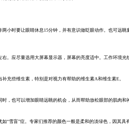
作两小时要让眼睛休息15分钟，并有意识做眨眼动作。也可远眺
米左右。应尽量选用大屏幕显示器，屏幕的亮度适中。工作环境光
当补充些维生素，特别是对视力有帮助的维生素A和维生素E。
同时，也可以增加眼睛远眺的机会，从而帮助放松眼部的肌肉和
犹如“雪盲”症。专家们推荐的颜色一般是柔和的淡绿色，因其具