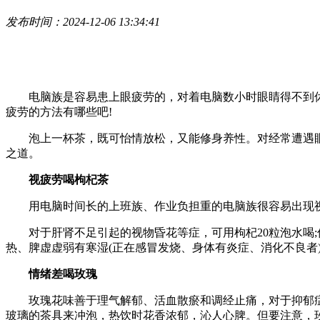
发布时间：2024-12-06 13:34:41
电脑族是容易患上眼疲劳的，对着电脑数小时眼睛得不到
疲劳的方法有哪些吧!
泡上一杯茶，既可怡情放松，又能修身养性。对经常遭遇眼
之道。
视疲劳喝枸杞茶
用电脑时间长的上班族、作业负担重的电脑族很容易出现
对于肝肾不足引起的视物昏花等症，可用枸杞20粒泡水喝
热、脾虚虚弱有寒湿(正在感冒发烧、身体有炎症、消化不良者
情绪差喝玫瑰
玫瑰花味善于理气解郁、活血散瘀和调经止痛，对于抑郁
玻璃的茶具来冲泡，热饮时花香浓郁，沁人心脾。但要注意，