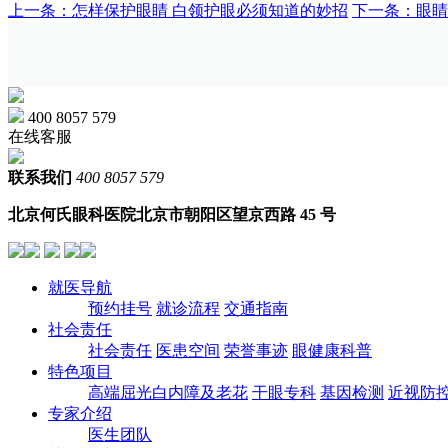
上一条：怎样保护眼睛 白领护眼必须知道的妙招
下一条：眼睛
400 8057 579
在线客服
联系我们
400 8057 579
北京何氏眼科医院
北京市朝阳区望京西路 45 号
就医导航
预约挂号
就诊流程
交通指南
社会责任
社会责任
医患空间
荣誉事迹
眼健康科普
特色项目
高端屈光白内障及老花
干眼专科
基因检测
近视防
专家介绍
医生团队