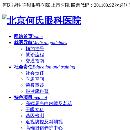
何氏眼科 连锁眼科医院 上市医院 股票代码：301103.SZ
欢迎访
网站首页
home
就医导航
Medical guidelines
预约挂号
就诊流程
交通指南
社会责任
Education and training
社会责任
医患空间
荣誉事迹
眼健康科普
特色项目
medical
高端屈光白内障及老花
干眼专科
基因检测
近视防控及斜弱视
高端眼镜养护中心