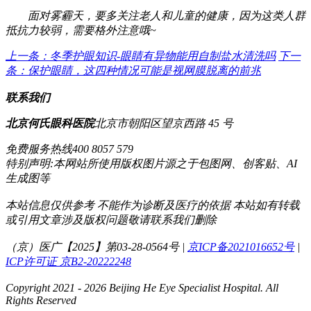
面对雾霾天，要多关注老人和儿童的健康，因为这类人群
抵抗力较弱，需要格外注意哦~
上一条：冬季护眼知识-眼睛有异物能用自制盐水清洗吗
下一
条：保护眼睛，这四种情况可能是视网膜脱离的前兆
联系我们
北京何氏眼科医院
北京市朝阳区望京西路 45 号
免费服务热线
400 8057 579
特别声明:本网站所使用版权图片源之于包图网、创客贴、AI
生成图等
本站信息仅供参考 不能作为诊断及医疗的依据 本站如有转载
或引用文章涉及版权问题敬请联系我们删除
（京）医广【2025】第03-28-0564号 |
京ICP备2021016652号
|
ICP许可证 京B2-20222248
Copyright 2021 - 2026 Beijing He Eye Specialist Hospital. All
Rights Reserved