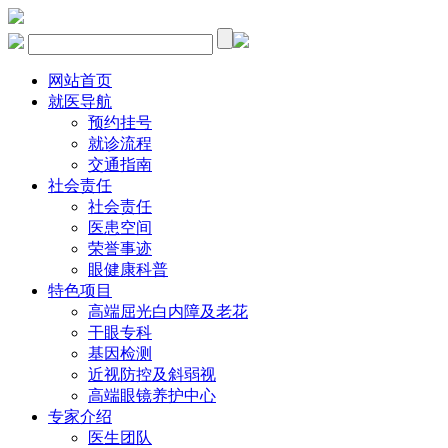
网站首页
就医导航
预约挂号
就诊流程
交通指南
社会责任
社会责任
医患空间
荣誉事迹
眼健康科普
特色项目
高端屈光白内障及老花
干眼专科
基因检测
近视防控及斜弱视
高端眼镜养护中心
专家介绍
医生团队