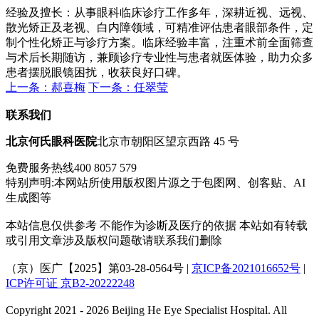
经验及擅长：从事眼科临床诊疗工作多年，深耕近视、远视、
散光矫正及老视、白内障领域，可精准评估患者眼部条件，定
制个性化矫正与诊疗方案。临床经验丰富，注重术前全面筛查
与术后长期随访，兼顾诊疗专业性与患者就医体验，助力众多
患者摆脱眼镜困扰，收获良好口碑。
上一条：郝喜梅
下一条：任翠莹
联系我们
北京何氏眼科医院
北京市朝阳区望京西路 45 号
免费服务热线
400 8057 579
特别声明:本网站所使用版权图片源之于包图网、创客贴、AI
生成图等
本站信息仅供参考 不能作为诊断及医疗的依据 本站如有转载
或引用文章涉及版权问题敬请联系我们删除
（京）医广【2025】第03-28-0564号 |
京ICP备2021016652号
|
ICP许可证 京B2-20222248
Copyright 2021 - 2026 Beijing He Eye Specialist Hospital. All