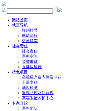
网站首页
就医导航
预约挂号
就诊流程
交通指南
社会责任
社会责任
医患空间
荣誉事迹
眼健康科普
特色项目
高端屈光白内障及老花
干眼专科
基因检测
近视防控及斜弱视
高端眼镜养护中心
专家介绍
医生团队